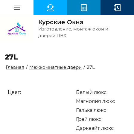
Курские Окна
Изготовление, монтаж окон и
дверей ПВХ
27L
Главная
/
Межкомнатные двери
/
27L
Цвет:
Белый люкс
Магнолия люкс
Галька люкс
Грей люкс
Дарквайт люкс